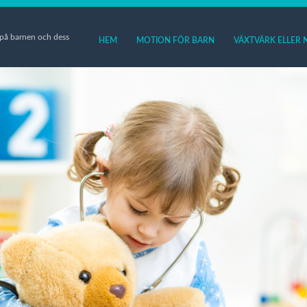
på barnen och dess
HEM
MOTION FÖR BARN
VÄXTVÄRK ELLER 