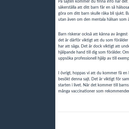
På sajten kommer du finna info när det 
säkerställa att ditt barn får en så häl
göra om ditt barn skulle råka bli sjukt. 
utan även om den mentala hälsan som är 
Barn riskerar också att känna av ånges
det är därför viktigt att du som förälde
har att säga. Det är dock viktigt att u
hjälpande hand till dig som förälder. Om d
uppsöka professionell hjälp av till exemp
I övrigt, hoppas vi att du kommer få en 
besökt denna sajt. Det är viktigt för sam
starten i livet. När det kommer till barn
många vaccinationer som rekommendera