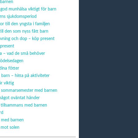
å barnen
 god munhälsa viktigt för barn
arns sjukdomsperiod
or till den yngsta i familjen
ill den som nyss fått barn
vning och dop – köp present
ppresent
sa – vad de små behöver
födelsedagen
ina fötter
 barn – hitta på aktiviteter
r viktig
ör sommarsemester med barnen
 något oväntat händer
a tillsammans med barnen
rd
n med barnen
 mot solen