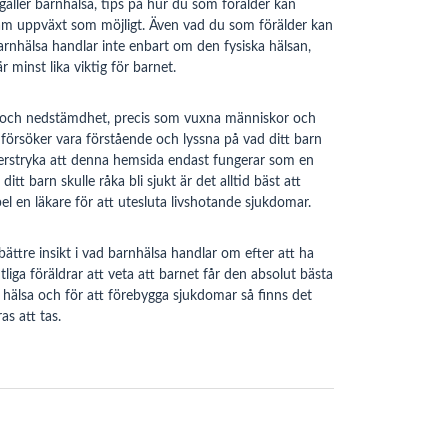
gäller barnhälsa, tips på hur du som förälder kan
sosam uppväxt som möjligt. Även vad du som förälder kan
Barnhälsa handlar inte enbart om den fysiska hälsan,
minst lika viktig för barnet.
t och nedstämdhet, precis som vuxna människor och
r försöker vara förstående och lyssna på vad ditt barn
nderstryka att denna hemsida endast fungerar som en
itt barn skulle råka bli sjukt är det alltid bäst att
el en läkare för att utesluta livshotande sjukdomar.
bättre insikt i vad barnhälsa handlar om efter att ha
tliga föräldrar att veta att barnet får den absolut bästa
s hälsa och för att förebygga sjukdomar så finns det
s att tas.