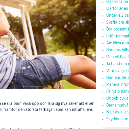
Håll kolla p
Därför är en
Under ett b
Skaffa bra sk
Bra present t
Inför namngi
Att hitta do
Barnens häl
Den viktiga 
Ta hand om d
Vård av sjukt
Barnens lek ä
Planera inf
Få hjälp när
Ut och cykl
å se sitt barn växa upp och lära sig nya saker allt efter
Barns hudvå
ock framför den största farhågan som kan inträffa, ens
Njut av jule
Skydda barn