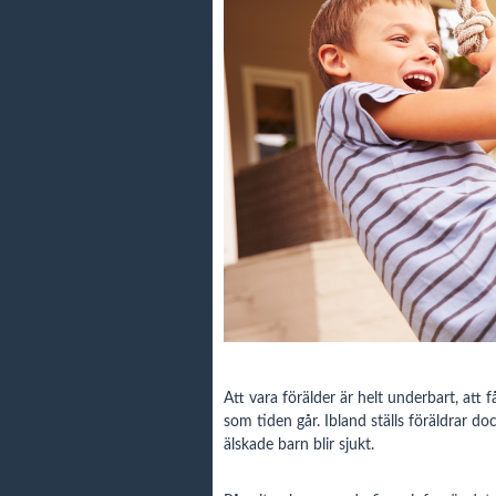
Att vara förälder är helt underbart, att f
som tiden går. Ibland ställs föräldrar d
älskade barn blir sjukt.