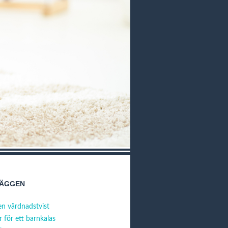
LÄGGEN
en vårdnadstvist
 för ett barnkalas